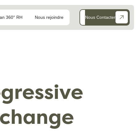
an 360° RH
Nous rejoindre
Nous Contacter
gressive
i change