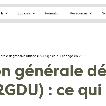
ils
Logiciels
Formation
Ressources
Sc
érale dégressive unifiée (RGDU) : ce qui change en 2026
n générale dé
(RGDU) : ce qu