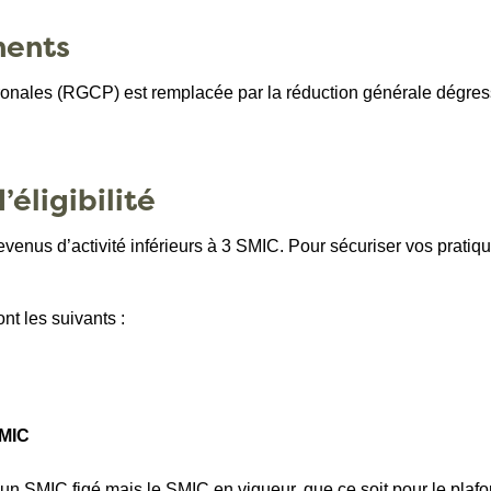
ments
tronales (RGCP) est remplacée par la réduction générale dégre
éligibilité
evenus d’activité inférieurs à 3 SMIC. Pour sécuriser vos pratiq
nt les suivants :
SMIC
 SMIC figé mais le SMIC en vigueur, que ce soit pour le plafond 