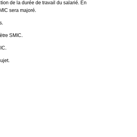
ion de la durée de travail du salarié. En
SMIC sera majoré.
s.
mètre SMIC.
IC.
ujet.