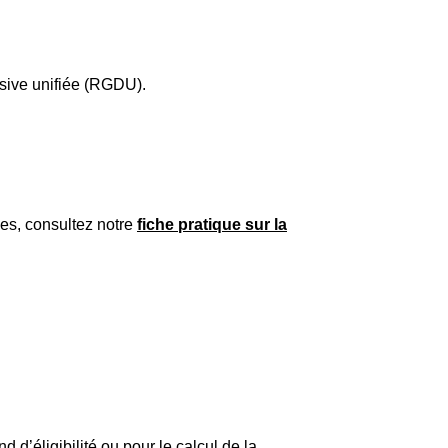
ssive unifiée (RGDU).
ues, consultez notre
fiche pratique sur la
d’éligibilité ou pour le calcul de la