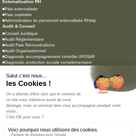
Externalisation RH
Paie externalisée
Paie copilotée
Administration du personnel externalisée RHelp
Audit & Conseil
Conseil Juridique
Audit Réglementaire
Audit Paie Rémunérations
Audit Organisationnel
Diagnostic accompagnement contrôle URSSAF
Diagnostic protection sociale complémentaire
Logiciels Paie & RH
YEAP Paie
Lucca SIRH
Agrume
Empowill
Académie
Formations professionnelles
Formations en alternance
Nous contacter