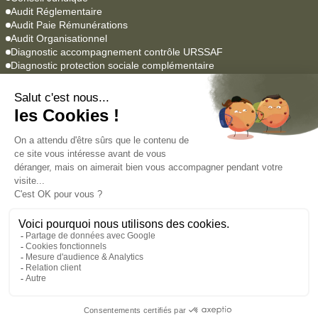
Audit Réglementaire
Audit Paie Rémunérations
Audit Organisationnel
Diagnostic accompagnement contrôle URSSAF
Diagnostic protection sociale complémentaire
Logiciels Paie & RH
YEAP Paie
Lucca SIRH
Agrume
Empowill
Académie
Formations professionnelles
Formations en alternance
Nous contacter
Mentions légales
Charte de Protection des Données Personnelles
© Paie & RH Groupe 2026