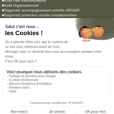
Audit Paie Rémunérations
Audit Organisationnel
Diagnostic accompagnement contrôle URSSAF
Diagnostic protection sociale complémentaire
Logiciels Paie & RH
YEAP Paie
Lucca SIRH
Agrume
Empowill
Académie
Formations professionnelles
Formations en alternance
Nous contacter
Mentions légales
Charte de Protection des Données Personnelles
© Paie & RH Groupe 2026
Propulsé par
Studio Créatif Audacieux