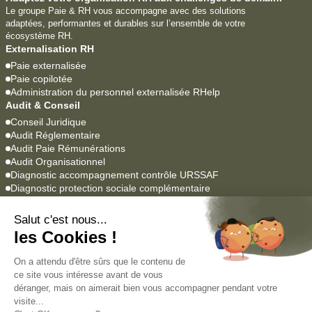
Le groupe Paie & RH vous accompagne avec des solutions
adaptées, performantes et durables sur l’ensemble de votre
écosystème RH.
Externalisation RH
Paie externalisée
Paie copilotée
Administration du personnel externalisée RHelp
Audit & Conseil
Conseil Juridique
Audit Réglementaire
Audit Paie Rémunérations
Audit Organisationnel
Diagnostic accompagnement contrôle URSSAF
Diagnostic protection sociale complémentaire
Logiciels Paie & RH
YEAP Paie
Lucca SIRH
Agrume
Empowill
Académie
Formations professionnelles
Formations en alternance