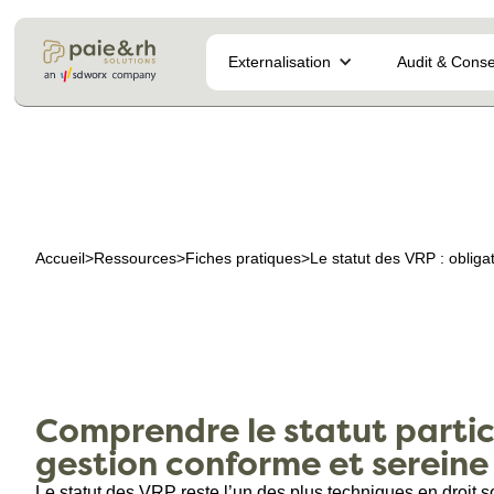
Externalisation
Audit & Conse
Accueil
>
Ressources
>
Fiches pratiques
>
Le statut des VRP : obligat
Comprendre le statut partic
gestion conforme et sereine
Le statut des VRP reste l’un des plus techniques en droit soc