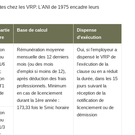
tes chez les VRP. L'ANI de 1975 encadre leurs
artie
Base de calcul
Dispense
re
d'exécution
ion
Rémunération moyenne
Oui, si l'employeur a
ou
mensuelle des 12 derniers
dispensé le VRP de
1/6
mois (ou des mois
l'exécution de la
;
d'emploi si moins de 12),
clause ou en a réduit
ion
après déduction des frais
la durée, dans les 15
d'1
professionnels. Minimum
jours suivant la
de
en cas de licenciement
réception de la
durant la 1ère année :
notification de
173,33 fois le Smic horaire
licenciement ou de
ion
démission
ou
1/3
;