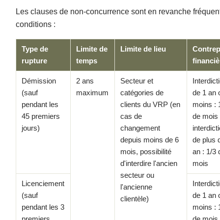
Les clauses de non-concurrence sont en revanche fréquen
conditions :
Type de
Limite de
Limite de lieu
Contrep
rupture
temps
financiè
Démission
2 ans
Secteur et
Interdict
(sauf
maximum
catégories de
de 1 an 
pendant les
clients du VRP (en
moins : 
45 premiers
cas de
de mois 
jours)
changement
interdict
depuis moins de 6
de plus 
mois, possibilité
an : 1/3 
d'interdire l'ancien
mois
secteur ou
Licenciement
Interdict
l'ancienne
(sauf
de 1 an 
clientèle)
pendant les 3
moins : 
premiers
de mois 