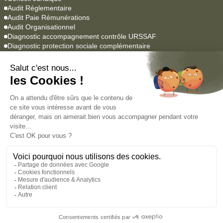
Audit Réglementaire
Audit Paie Rémunérations
Audit Organisationnel
Diagnostic accompagnement contrôle URSSAF
Diagnostic protection sociale complémentaire
Logiciels Paie & RH
YEAP Paie
Lucca SIRH
Agrume
Empowill
Académie
Formations professionnelles
Formations en alternance
Nous contacter
Mentions légales
Charte de Protection des Données Personnelles
© Paie & RH Groupe 2026