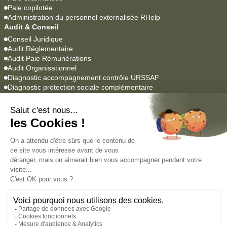
Paie copilotée
Administration du personnel externalisée RHelp
Audit & Conseil
Conseil Juridique
Audit Réglementaire
Audit Paie Rémunérations
Audit Organisationnel
Diagnostic accompagnement contrôle URSSAF
Diagnostic protection sociale complémentaire
Logiciels Paie & RH
YEAP Paie
Lucca SIRH
Agrume
Empowill
Académie
Formations professionnelles
Formations en alternance
Nous contacter