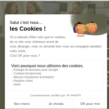
Adaptez votre organisation RH aux
Externalisat
challenges de demain.
Le groupe Paie & RH vous accompagne avec des
solutions adaptées, performantes et durables sur
Paie externali
l’ensemble de votre écosystème RH.
Paie copilotée
Administration
externalisée 