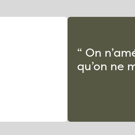
“ On n’amé
qu’on ne m