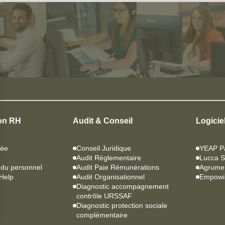
ion RH
Audit & Conseil
Logicie
sée
Conseil Juridique
YEAP P
Audit Réglementaire
Lucca 
 du personnel
Audit Paie Rémunérations
Agrume
RHelp
Audit Organisationnel
Empowil
Diagnostic accompagnement
contrôle URSSAF
Diagnostic protection sociale
complémentaire