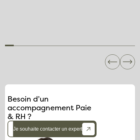
long du projet
déplacement
doivent être pris e
charge par
l'employeur
Besoin d’un
accompagnement Paie
& RH ?
Je souhaite contacter un expert