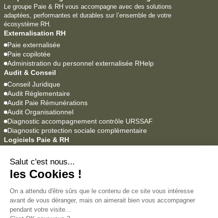
Le groupe Paie & RH vous accompagne avec des solutions
adaptées, performantes et durables sur l’ensemble de votre
écosystème RH.
Externalisation RH
Paie externalisée
Paie copilotée
Administration du personnel externalisée RHelp
Audit & Conseil
Conseil Juridique
Audit Réglementaire
Audit Paie Rémunérations
Audit Organisationnel
Diagnostic accompagnement contrôle URSSAF
Diagnostic protection sociale complémentaire
Logiciels Paie & RH
YEAP Paie
Lucca SIRH
Agrume
Empowill
Académie
Formations professionnelles
Formations en alternance