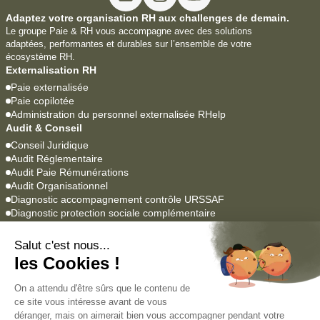
Adaptez votre organisation RH aux challenges de demain.
Le groupe Paie & RH vous accompagne avec des solutions
adaptées, performantes et durables sur l’ensemble de votre
écosystème RH.
Externalisation RH
Paie externalisée
Paie copilotée
Administration du personnel externalisée RHelp
Audit & Conseil
Conseil Juridique
Audit Réglementaire
Audit Paie Rémunérations
Audit Organisationnel
Diagnostic accompagnement contrôle URSSAF
Diagnostic protection sociale complémentaire
Logiciels Paie & RH
YEAP Paie
Lucca SIRH
Agrume
Empowill
Académie
Formations professionnelles