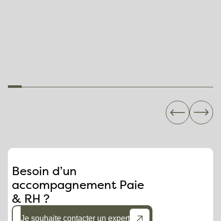
règles de recours à
consulté en
l’activité partielle
amont… et tout a
long du projet
Besoin d’un
accompagnement Paie
& RH ?
Je souhaite contacter un expert