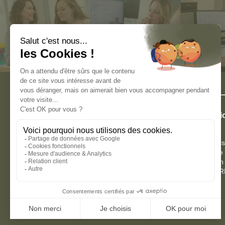
Adaptez votre organisation RH aux
Externalisat
challenges de demain.
Le groupe Paie & RH vous accompagne avec des
solutions adaptées, performantes et durables sur
Paie externali
l’ensemble de votre écosystème RH.
Paie copilotée
Administration
externalisée 