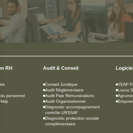
ion RH
Audit & Conseil
Logicie
sée
Conseil Juridique
YEAP P
Audit Réglementaire
Lucca 
 du personnel
Audit Paie Rémunérations
Agrume
RHelp
Audit Organisationnel
Empowil
Diagnostic accompagnement
contrôle URSSAF
Diagnostic protection sociale
complémentaire