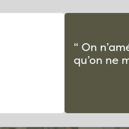
“ On n’amé
qu’on ne m