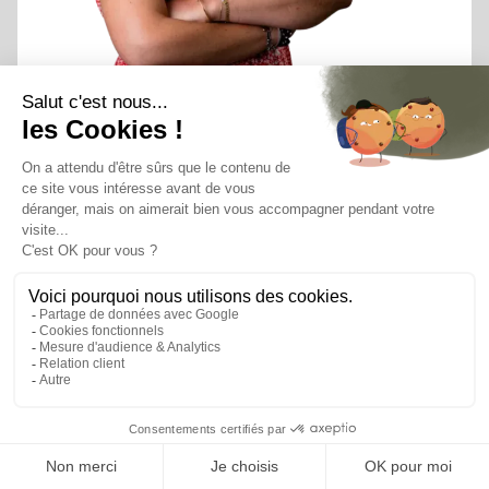
“ On n’améliore pas ce
qu’on ne mesure pas ”
Réaliser un scan 360° RH