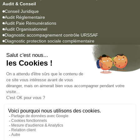
Audit & Conseil
Conseil Juridique
Audit Réglementaire
Audit Paie Rémunérations
Audit Organisationnel
Diagnostic accompagnement contrôle URSSAF
Diagnostic protection sociale complémentaire
Logiciels Paie & RH
YEAP Paie
Lucca SIRH
Agrume
Empowill
Académie
Formations professionnelles
Formations en alternance
Nous contacter
Mentions légales